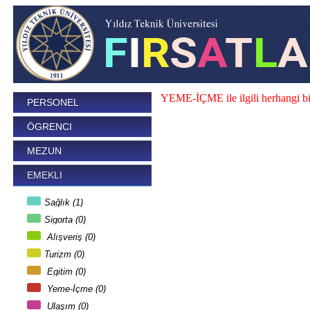
YEME-İÇME ile ilgili herhangi bi
PERSONEL
ÖGRENCI
MEZUN
EMEKLI
Sağlık (1)
Sigorta (0)
Alışveriş (0)
Turizm (0)
Egitim (0)
Yeme-İçme (0)
Ulaşım (0)