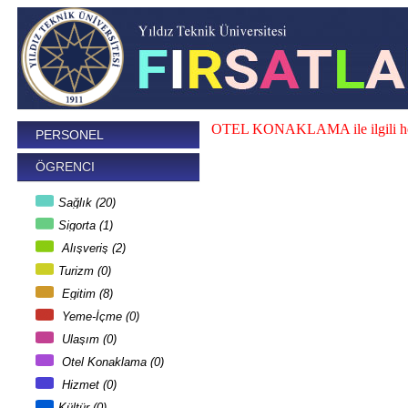
OTEL KONAKLAMA ile ilgili herh
PERSONEL
ÖGRENCI
Sağlık (20)
Sigorta (1)
Alışveriş (2)
Turizm (0)
Egitim (8)
Yeme-İçme (0)
Ulaşım (0)
Otel Konaklama (0)
Hizmet (0)
Kültür (0)